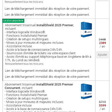
Renouvellement tous les trois ans.
Lien de téléchargement immédiat dès réception de votre paiement.
Lien de téléchargement immédiat dès réception de votre paiement.
Le plus populaire
Abonnement trisannuel
InstallShield 2025 Premier
,
incluant:
- Interface logicielle Windows®.
- Fonctions Installshield Premier.
- Création de setups multilingues.
2468
- Mises à jour mineures et majeures incluses.
2389
- Assistance incluse.
/ an
- Accès à la base de connaissance 24h/24h.
- Soumission illimitée de tickets via votre espace client.
Ajouter
- Accès illimité au support téléphonique basé en Angleterre de 8h à
17h, du Lundi au Vendredi.
Renouvellement tous les trois ans.
Lien de téléchargement immédiat dès réception de votre paiement.
Lien de téléchargement immédiat dès réception de votre paiement.
Abonnement trisannuel
InstallShield 2025 Premier
Concurrent
, incluant:
- Interface logicielle Windows®.
- Fonctions Installshield Premier.
- Création de setups multilingues.
- Mises à jour mineures et majeures incluses.
5719
- Assistance incluse.
5599
- Accès à la base de connaissance 24h/24h.
/ an