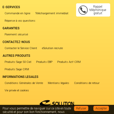
Rappel
E-SERVICES
téléphonique
gratuit
Commande en ligne
Téléchargement immédiat
Réponse à vos questions
GARANTIES
Paiement sécurisé
CONTACTEZ-NOUS
Contacter le Service Client
eSolution recrute
AUTRES PRODUITS
Produits Sage 50 Ciel
Produits EBP
Produits Act! CRM
Produits Sage CRM
INFORMATIONS LEGALES
Conditions Générales de Vente
Mentions légales
Conditions de retour
Vie privée et cookies
Pour vous permettre de naviguer sur ce site en toute
Refuser
Accepter
sécutité et pour son bon fonctionnement, nous
© 2004-2026 - Copyright eSolution - Tous droits réservés