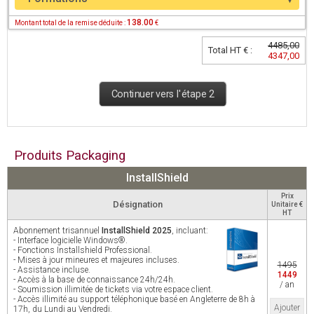
138.00
Montant total de la remise déduite :
€
4485,00
Total HT € :
4347,00
Continuer vers l'étape 2
Produits Packaging
InstallShield
Prix
Désignation
Unitaire €
HT
Abonnement trisannuel
InstallShield 2025
, incluant:
- Interface logicielle Windows®.
- Fonctions Installshield Professional.
- Mises à jour mineures et majeures incluses.
1495
- Assistance incluse.
1449
- Accès à la base de connaissance 24h/24h.
/ an
- Soumission illimitée de tickets via votre espace client.
- Accès illimité au support téléphonique basé en Angleterre de 8h à
Ajouter
17h, du Lundi au Vendredi.