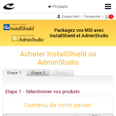
Produits
Menu
Espace client
|
S'enregistrer
|
1
Packagez vos MSI avec
InstallShield et AdminStudio
Acheter InstallShield ou
AdminStudio
Etape 1
Etape 2
Etape 3
Etape 1 - Sélectionner vos produits
Contenu de votre panier