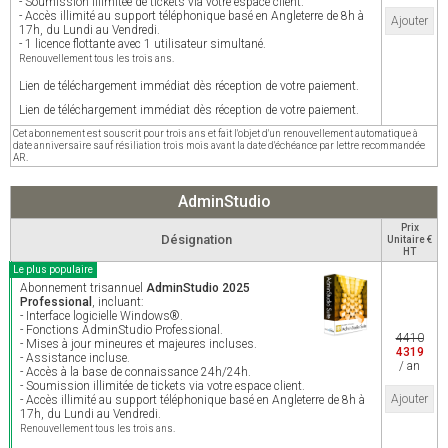
- Soumission illimitée de tickets via votre espace client.
- Accès illimité au support téléphonique basé en Angleterre de 8h à
Ajouter
17h, du Lundi au Vendredi.
- 1 licence flottante avec 1 utilisateur simultané.
Renouvellement tous les trois ans.
Lien de téléchargement immédiat dès réception de votre paiement.
Lien de téléchargement immédiat dès réception de votre paiement.
Cet abonnement est souscrit pour trois ans et fait l'objet d'un renouvellement automatique à
date anniversaire sauf résiliation trois mois avant la date d'échéance par lettre recommandée
AR.
AdminStudio
Prix
Désignation
Unitaire €
HT
Le plus populaire
Abonnement trisannuel
AdminStudio 2025
Professional
, incluant:
- Interface logicielle Windows®.
- Fonctions AdminStudio Professional.
4410
- Mises à jour mineures et majeures incluses.
4319
- Assistance incluse.
/ an
- Accès à la base de connaissance 24h/24h.
- Soumission illimitée de tickets via votre espace client.
Ajouter
- Accès illimité au support téléphonique basé en Angleterre de 8h à
17h, du Lundi au Vendredi.
Renouvellement tous les trois ans.