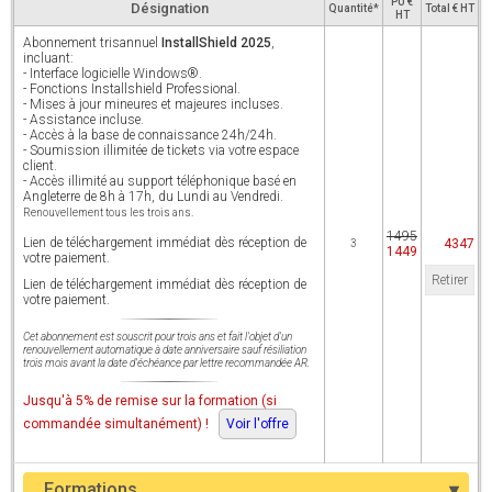
PU €
Désignation
Quantité*
Total € HT
HT
Abonnement trisannuel
InstallShield 2025
,
incluant:
- Interface logicielle Windows®.
- Fonctions Installshield Professional.
- Mises à jour mineures et majeures incluses.
- Assistance incluse.
- Accès à la base de connaissance 24h/24h.
- Soumission illimitée de tickets via votre espace
client.
- Accès illimité au support téléphonique basé en
Angleterre de 8h à 17h, du Lundi au Vendredi.
Renouvellement tous les trois ans.
1495
Lien de téléchargement immédiat dès réception de
4347
3
1449
votre paiement.
Retirer
Lien de téléchargement immédiat dès réception de
votre paiement.
Cet abonnement est souscrit pour trois ans et fait l'objet d'un
renouvellement automatique à date anniversaire sauf résiliation
trois mois avant la date d'échéance par lettre recommandée AR.
Jusqu'à 5% de remise sur la formation (si
commandée simultanément) !
Voir l'offre
Formations