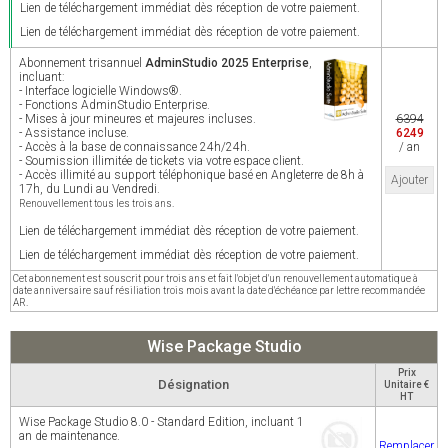
Lien de téléchargement immédiat dès réception de votre paiement.
Lien de téléchargement immédiat dès réception de votre paiement.
Abonnement trisannuel
AdminStudio 2025 Enterprise
,
incluant:
- Interface logicielle Windows®.
- Fonctions AdminStudio Enterprise.
- Mises à jour mineures et majeures incluses.
6394
- Assistance incluse.
6249
- Accès à la base de connaissance 24h/24h.
/ an
- Soumission illimitée de tickets via votre espace client.
- Accès illimité au support téléphonique basé en Angleterre de 8h à
Ajouter
17h, du Lundi au Vendredi.
Renouvellement tous les trois ans.
Lien de téléchargement immédiat dès réception de votre paiement.
Lien de téléchargement immédiat dès réception de votre paiement.
Cet abonnement est souscrit pour trois ans et fait l'objet d'un renouvellement automatique à
date anniversaire sauf résiliation trois mois avant la date d'échéance par lettre recommandée
AR.
Wise Package Studio
Prix
Désignation
Unitaire €
HT
Wise Package Studio 8.0 - Standard Edition, incluant 1
an de maintenance.
Remplacer