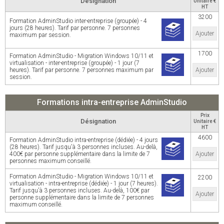
Désignation
Unitaire €
HT
3200
Formation AdminStudio inter-entreprise (groupée) - 4
jours (28 heures). Tarif par personne. 7 personnes
Ajouter
maximum par session.
1700
Formation AdminStudio - Migration Windows 10/11 et
virtualisation - inter-entreprise (groupée) - 1 jour (7
heures). Tarif par personne. 7 personnes maximum par
Ajouter
session.
Formations intra-entreprise AdminStudio
Prix
Désignation
Unitaire €
HT
4600
Formation AdminStudio intra-entreprise (dédiée) - 4 jours
(28 heures). Tarif jusqu'à 3 personnes incluses. Au-delà,
400€ par personne supplémentaire dans la limite de 7
Ajouter
personnes maximum conseillé.
Formation AdminStudio - Migration Windows 10/11 et
2200
virtualisation - intra-entreprise (dédiée) - 1 jour (7 heures).
Tarif jusqu'à 3 personnes incluses. Au-delà, 100€ par
Ajouter
personne supplémentaire dans la limite de 7 personnes
maximum conseillé.