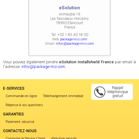
eSolution
Immeuble 19
Les Nouveaux Horizons
78990 Elancourt
France
Tel:
+33 1 85 40 18 00
Web:
package-msi.com
Email:
infos@package-msi.com
Vous pouvez également joindre
eSolution Installshield France
par email à
l'adresse:
infos@package-msi.com
.
Rappel
E-SERVICES
téléphonique
gratuit
Commande en ligne
Téléchargement immédiat
Réponse à vos questions
GARANTIES
Paiement sécurisé
CONTACTEZ-NOUS
Contacter le Service Client
eSolution recrute