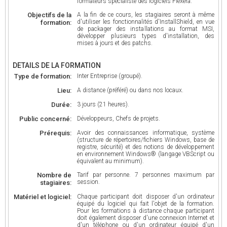
formateurs spécialiste des logiciels Flexera.
Objectifs de la
A la fin de ce cours, les stagiaires seront à même
d'utiliser les fonctionnalités d'InstallShield, en vue
formation:
de packager des installations au format MSI,
développer plusieurs types d'installation, des
mises à jours et des patchs.
DETAILS DE LA FORMATION
Type de formation:
Inter Entreprise (groupé).
Lieu:
A distance (préféré) ou dans nos locaux.
Durée:
3 jours (21 heures).
Public concerné:
Développeurs, Chefs de projets.
Prérequis:
Avoir des connaissances informatique, système
(structure de répertoires/fichiers Windows, base de
registre, sécurité) et des notions de développement
en environnement Windows® (langage VBScript ou
équivalent au minimum).
Nombre de
Tarif par personne. 7 personnes maximum par
session.
stagiaires:
Matériel et logiciel:
Chaque participant doit disposer d'un ordinateur
équipé du logiciel qui fait l'objet de la formation.
Pour les formations à distance chaque participant
doit également disposer d'une connexion Internet et
d'un téléphone ou d'un ordinateur équipé d'un