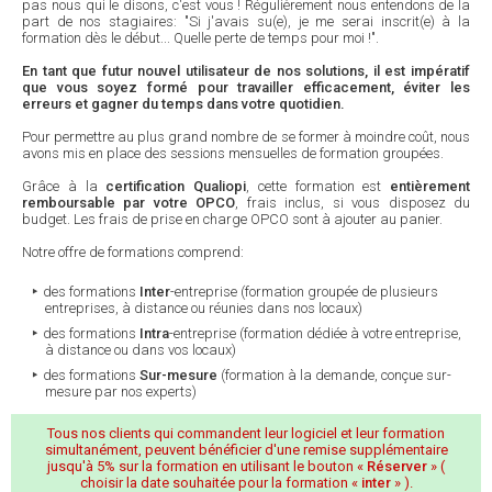
pas nous qui le disons, c'est vous ! Régulièrement nous entendons de la
part de nos stagiaires: "Si j'avais su(e), je me serai inscrit(e) à la
formation dès le début... Quelle perte de temps pour moi !".
En tant que futur nouvel utilisateur de nos solutions, il est impératif
que vous soyez formé pour travailler efficacement, éviter les
erreurs et gagner du temps dans votre quotidien.
Pour permettre au plus grand nombre de se former à moindre coût, nous
avons mis en place des sessions mensuelles de formation groupées.
Grâce à la
certification Qualiopi
, cette formation est
entièrement
remboursable par votre OPCO
, frais inclus, si vous disposez du
budget. Les frais de prise en charge OPCO sont à ajouter au panier.
Notre offre de formations comprend:
des formations
Inter
-entreprise (formation groupée de plusieurs
entreprises, à distance ou réunies dans nos locaux)
des formations
Intra
-entreprise (formation dédiée à votre entreprise,
à distance ou dans vos locaux)
des formations
Sur-mesure
(formation à la demande, conçue sur-
mesure par nos experts)
Tous nos clients qui commandent leur logiciel et leur formation
simultanément, peuvent bénéficier d'une remise supplémentaire
jusqu'à 5% sur la formation en utilisant le bouton «
Réserver
» (
choisir la date souhaitée pour la formation «
inter
» ).