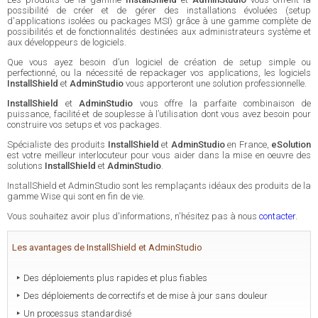
possibilité de créer et de gérer des installations évoluées (setup
d'applications isolées ou packages MSI) grâce à une gamme complète de
possibilités et de fonctionnalités destinées aux administrateurs système et
aux développeurs de logiciels.
Que vous ayez besoin d’un logiciel de création de setup simple ou
perfectionné, ou la nécessité de repackager vos applications, les logiciels
InstallShield
et
AdminStudio
vous apporteront une solution professionnelle.
InstallShield
et
AdminStudio
vous offre la parfaite combinaison de
puissance, facilité et de souplesse à l’utilisation dont vous avez besoin pour
construire vos setups et vos packages.
Spécialiste des produits
InstallShield
et
AdminStudio
en France,
eSolution
est votre meilleur interlocuteur pour vous aider dans la mise en oeuvre des
solutions
InstallShield
et
AdminStudio
.
InstallShield et AdminStudio sont les remplaçants idéaux des produits de la
gamme Wise qui sont en fin de vie.
Vous souhaitez avoir plus d'informations, n'hésitez pas à nous
contacter
.
Les avantages de InstallShield et AdminStudio
Des déploiements plus rapides et plus fiables
Des déploiements de correctifs et de mise à jour sans douleur
Un processus standardisé