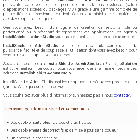
possibilité de créer et de gérer des installations évoluées (setup
d'applications isolées ou packages MSI) grâce à une gamme complète de
possibilités et de fonctionnalités destinées aux administrateurs système et
aux développeurs de logiciels.
Que vous ayez besoin d’un logiciel de création de setup simple ou
perfectionné, ou la nécessité de repackager vos applications, les logiciels
InstallShield
et
AdminStudio
vous apporteront une solution professionnelle.
InstallShield
et
AdminStudio
vous offre la parfaite combinaison de
puissance, facilité et de souplesse à l’utilisation dont vous avez besoin pour
construire vos setups et vos packages.
Spécialiste des produits
InstallShield
et
AdminStudio
en France,
eSolution
est votre meilleur interlocuteur pour vous aider dans la mise en oeuvre des
solutions
InstallShield
et
AdminStudio
.
InstallShield et AdminStudio sont les remplaçants idéaux des produits de la
gamme Wise qui sont en fin de vie.
Vous souhaitez avoir plus d'informations, n'hésitez pas à nous
contacter
.
Les avantages de InstallShield et AdminStudio
Des déploiements plus rapides et plus fiables
Des déploiements de correctifs et de mise à jour sans douleur
Un processus standardisé