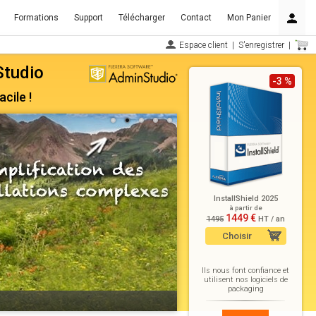
Formations
Support
Télécharger
Contact
Mon Panier
Espace client
|
S'enregistrer
|
Studio
-3 %
cile !
InstallShield 2025
à partir de
1449 €
1495
HT / an
Choisir
Ils nous font confiance et
utilisent nos logiciels de
packaging