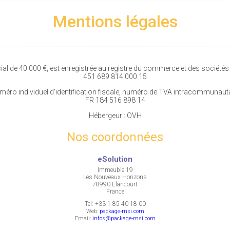
Mentions légales
ial de 40 000 €, est enregistrée au registre du commerce et des société
451 689 814 000 15
éro individuel d'identification fiscale, numéro de TVA intracommunaut
FR 184 516 898 14
Hébergeur : OVH
Nos coordonnées
eSolution
Immeuble 19
Les Nouveaux Horizons
78990 Elancourt
France
Tel:
+33 1 85 40 18 00
Web:
package-msi.com
Email:
infos@package-msi.com