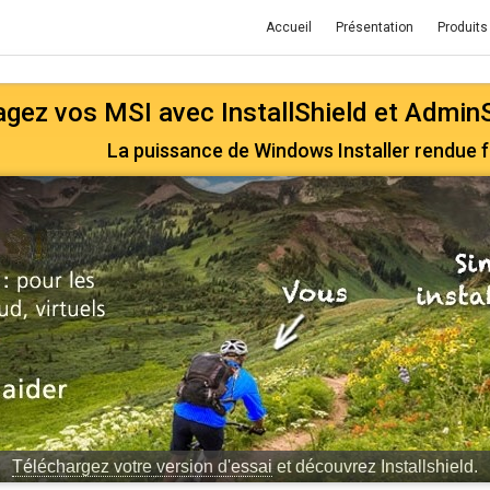
Accueil
Présentation
Produits
gez vos MSI avec InstallShield et Admin
La puissance de Windows Installer rendue fa
Téléchargez votre version d'essai
et découvrez Installshield.