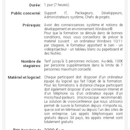
Durée:
1 jour (7 heures).
Public concerné:
Support IT, Packageurs, Développeurs,
Administrateurs système, Chefs de projets.
Prérequis:
Avoir des connaissances système et notions de
développement en environnement Windows®.
Pour que la formation se déroule dans de bonnes
conditions, nous vous conseillons de prévoir le
matériel suivant : un ordinateur Windows 10/11
par stagiaire, le formateur apportant le sien - un
vidéoprojecteur - un tableau blanc ou paperboard et
des feutres.
Nombre de
Tarif jusqu'à 3 personnes incluses. Au-delà, 100€
par personne supplémentaire dans la limite de 7
stagiaires:
personnes maximum conseillé.
Matériel et logiciel:
Chaque participant doit disposer d'un ordinateur
équipé du logiciel qui fait l'objet de la formation.
Pour les formations à distance chaque participant
doit également disposer d'une connexion Internet et
d'un téléphone ou d'un ordinateur équipé d'un
micro/haut-parleurs (micro-casque recommandé).
La solution de visio-conférence que nous utilisons
permet de suivre la formation depuis n'importe où,
que ce soit en télé-travail ou depuis l'un des sites de
son entreprise. Les appels téléphoniques sont
gratuits depuis 34 pays, les appels internet sont
totalement gratuits.
Prix